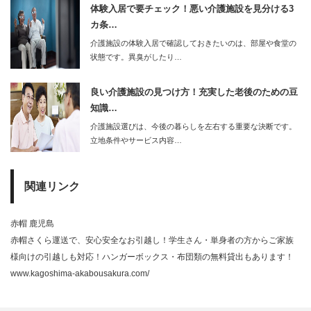
体験入居で要チェック！悪い介護施設を見分ける3
カ条…
介護施設の体験入居で確認しておきたいのは、部屋や食堂の
状態です。異臭がしたり…
良い介護施設の見つけ方！充実した老後のための豆
知識…
介護施設選びは、今後の暮らしを左右する重要な決断です。
立地条件やサービス内容…
関連リンク
赤帽 鹿児島
赤帽さくら運送で、安心安全なお引越し！学生さん・単身者の方からご家族
様向けの引越しも対応！ハンガーボックス・布団類の無料貸出もあります！
www.kagoshima-akabousakura.com/