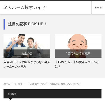
老人ホーム検索ガイド
menu
注目の記事 PICK UP！
お金の話
1分で分かる豆知識
入居金0円！？お金がかからない老人
【1分で分かる】軽費老人ホームと
ホームへの入り方
は？
ホーム
経験談
【失敗例から学ぶ】介護施設の”後悔しない”選び方
経験談