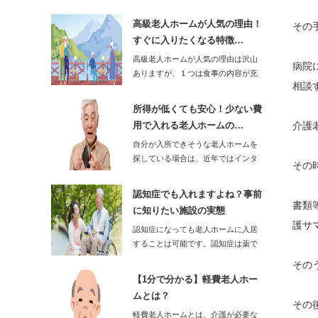
居する施設です。…
高級老人ホームが人気の理由！
その
すぐに入りたくなる特徴…
高級老人ホームが人気の理由は沢山
病院
ありますが、１つは食事の内容が充
相談
実しているところ…
所得が低くても安心！少ない費
用で入れる老人ホームの…
介護
自分が入所できそうな老人ホームを
探している場合は、近年ではインタ
その
ーネット上にある…
認知症でも入れますよね？事前
書類
に知りたい施設の実態
護サ
認知症になっても老人ホームに入居
することは可能です。認知症は薬で
発症を遅らせ…
その
【1分で分かる】軽費老人ホー
ムとは？
その
軽費老人ホームとは、介護が必要な