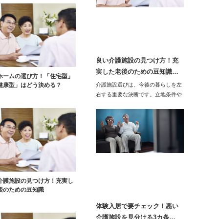
良い介護施設の見つけ方！充
実した老後のための豆知識…
ホームの選び方！「住宅型」
健康型」はどう決める？
介護施設選びは、今後の暮らしを左
右する重要な決断です。立地条件や
サービス内容…
介護施設の見つけ方！充実し
後のための豆知識
体験入居で要チェック！悪い
介護施設を見分ける3カ条…