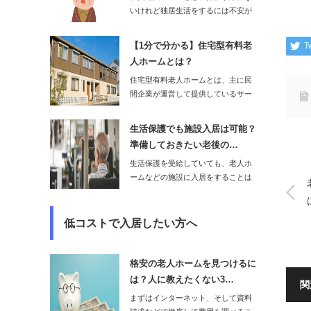
いけれど独居生活をするには不安が
ある高齢者を対象…
【1分で分かる】住宅型有料老
T
人ホームとは？
住宅型有料老人ホームとは、主に民
間企業が運営して提供しているサー
ビスで、必要に応…
生活保護でも施設入居は可能？
準備しておきたい老後の…
生活保護を受給していても、老人ホ
ームなどの施設に入居をすることは
可能です。た…
低コストで入居したい方へ
格安の老人ホームを見つけるに
は？人に教えたくない3…
関
まずはインターネット、そして資料