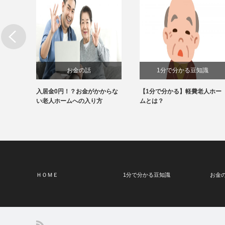
お金の話
1分で分かる豆知識
護でき
入居金0円！？お金がかからな
【1分で分かる】軽費老人ホー
介
い老人ホームへの入り方
ムとは？
ＨＯＭＥ
1分で分かる豆知識
お金