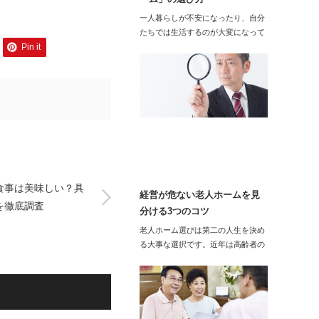
一人暮らしが不安になったり、自分
たちでは生活するのが大変になって
Pin it
きたりしている時…
食事は美味しい？具
経営が危ない老人ホームを見
を徹底調査
分ける3つのコツ
老人ホーム選びは第二の人生を決め
る大事な選択です。近年は高齢者の
増加につれて…