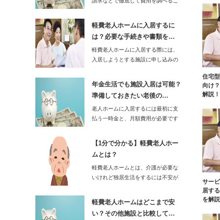
請求などで徹底して費用を調べるこ
とが重要です。…
軽費老人ホームに入居するに
は？必要な手続きや書類を…
軽費老人ホームに入居する際には、
入居しようとする施設に申し込みの
手続きを行います…
住宅型
年金生活でも施設入居は可能？
向け？
解説！
準備しておきたい老後の…
老人ホームに入居するには最初に支
払う一時金と、月額費用が必要です
が、一時金を毎月…
【1分で分かる】軽費老人ホー
ムとは？
軽費老人ホームとは、介護が必要な
いけれど独居生活をするには不安が
サービ
ある高齢者を対象…
居する
を解説
軽費老人ホームはどこまで安
い？その他施設と比較して…