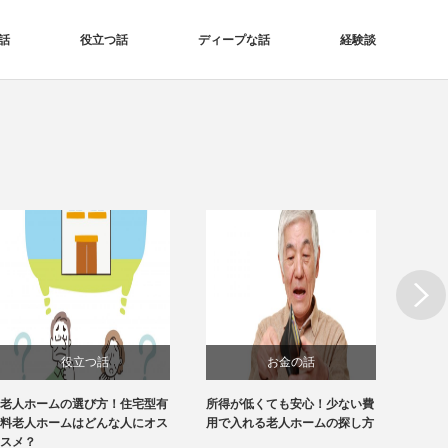
話
役立つ話
ディープな話
経験談
Next
役立つ話
お金の話
老人ホームの選び方！住宅型有
所得が低くても安心！少ない費
【1分
料老人ホームはどんな人にオス
用で入れる老人ホームの探し方
ホーム
スメ？