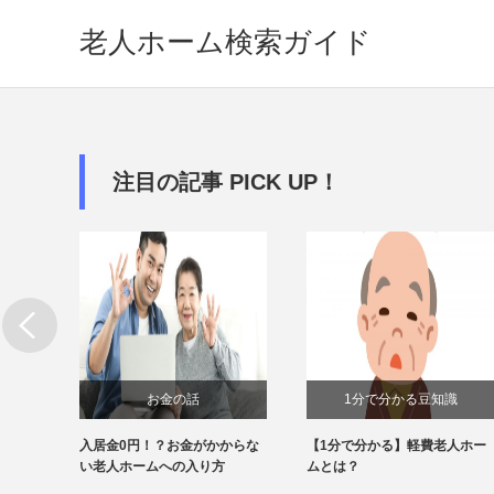
老人ホーム検索ガイド
注目の記事 PICK UP！
お金の話
1分で分かる豆知識
可能？
入居金0円！？お金がかからな
【1分で分かる】軽費老人ホー
話
い老人ホームへの入り方
ムとは？