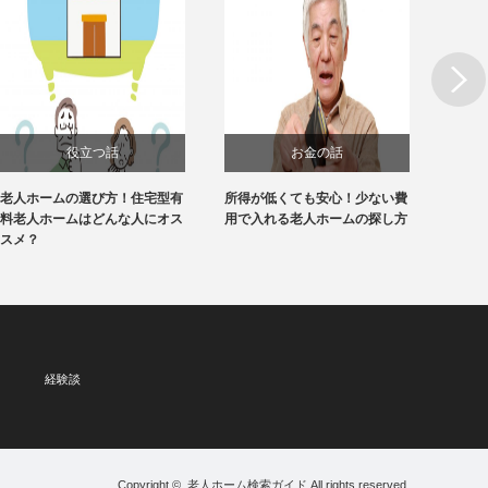
Next
役立つ話
お金の話
老人ホームの選び方！住宅型有
所得が低くても安心！少ない費
【1分
料老人ホームはどんな人にオス
用で入れる老人ホームの探し方
ホーム
スメ？
経験談
Copyright ©
老人ホーム検索ガイド
All rights reserved.