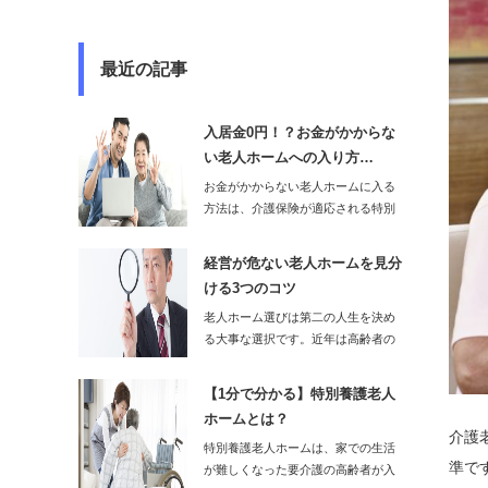
最近の記事
入居金0円！？お金がかからな
い老人ホームへの入り方…
お金がかからない老人ホームに入る
方法は、介護保険が適応される特別
養護老人ホームに…
経営が危ない老人ホームを見分
ける3つのコツ
老人ホーム選びは第二の人生を決め
る大事な選択です。近年は高齢者の
増加につれて…
【1分で分かる】特別養護老人
ホームとは？
介護
特別養護老人ホームは、家での生活
準で
が難しくなった要介護の高齢者が入