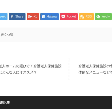
weet
Share
+1
Hatena
Pocket
RSS
feedly
役立つ話
老人ホームの選び方！介護老人保健施設
介護老人保健施設の
はどんな人にオススメ？
体的なメニューなど
連記事