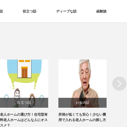
話
役立つ話
ディープな話
経験談
Next
役立つ話
お金の話
老人ホームの選び方！住宅型有
所得が低くても安心！少ない費
【1分
料老人ホームはどんな人にオス
用で入れる老人ホームの探し方
ホーム
スメ？