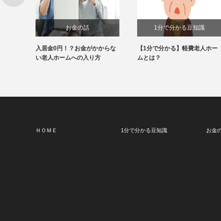
お金の話
1分で分かる豆知識
護でき
入居金0円！？お金がかからな
【1分で分かる】軽費老人ホー
介
い老人ホームへの入り方
ムとは？
ＨＯＭＥ
1分で分かる豆知識
お金