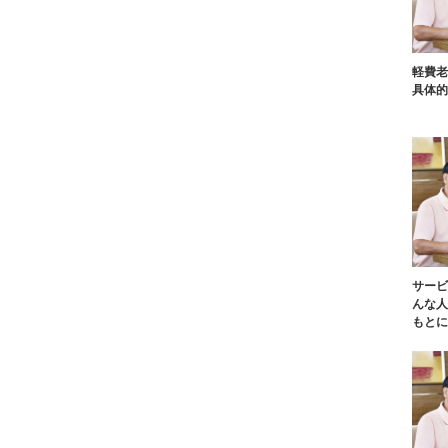
軽費老
具体的
サービ
んな人
もとに