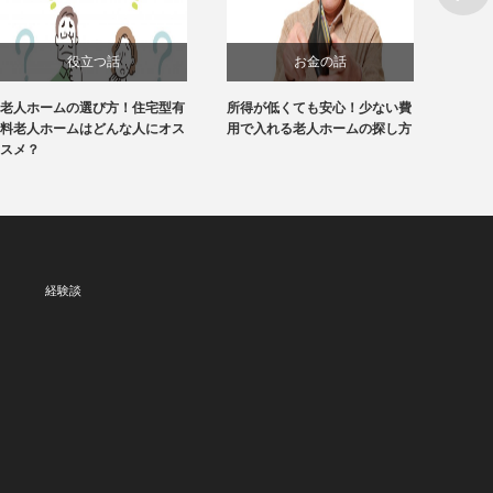
役立つ話
お金の話
老人ホームの選び方！住宅型有
所得が低くても安心！少ない費
【1分
料老人ホームはどんな人にオス
用で入れる老人ホームの探し方
ホーム
スメ？
経験談