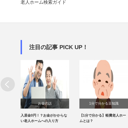
老人ホーム検索ガイド
注目の記事 PICK UP！
お金の話
1分で分かる豆知識
可能？
入居金0円！？お金がかからな
【1分で分かる】軽費老人ホー
話
い老人ホームへの入り方
ムとは？