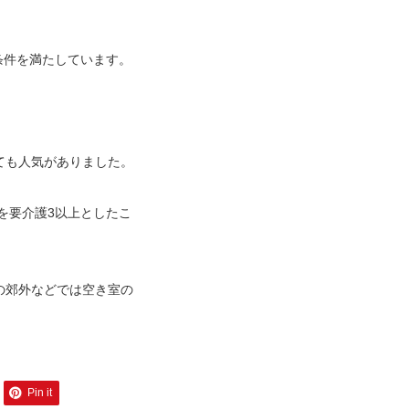
条件を満たしています。
。
ても人気がありました。
を要介護3以上としたこ
の郊外などでは空き室の
Pin it