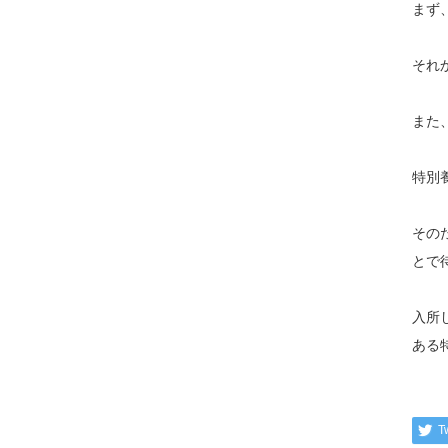
まず
それ
また
特別
その
とで
入所
ある
T