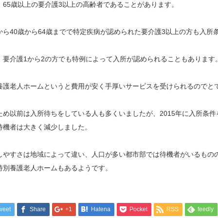
、65歳以上の要介護3以上の高齢者であることがあります。
から40歳から64歳までで特定疾病が認められた要介護3以上の方も入所
、要介護1から2の方でも特例によって入所が認められることもあります
養護老人ホームというと費用が安く手厚いサービスを受けられるのでと
ため以前は入所待ちをしている人も多くいましたが、2015年に入所条件
待機者は大きく減少しました。
しやすさは地域によって違い、人口が多い都市部では待機者がいるもの
特別養護老人ホームもあるようです。
weet
Share
+1
Hatena
Pocket
RSS
feedly