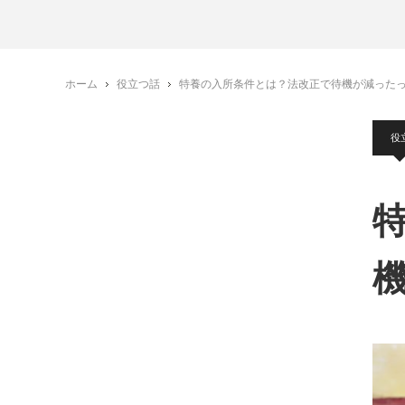
ホーム
役立つ話
特養の入所条件とは？法改正で待機が減った
役