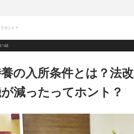
ってホント？
立つ話
特養の入所条件とは？法改
機が減ったってホント？