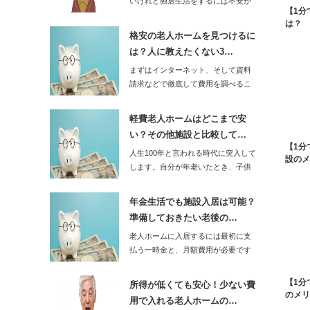
いけれど独居生活をするには不安が
【1分
ある高齢者を対象…
は？
格安の老人ホームを見つけるに
は？人に教えたくない3…
まずはインターネット、そして資料
請求などで徹底して費用を調べるこ
とが重要です。…
軽費老人ホームはどこまで安
い？その他施設と比較して…
【1分
人生100年と言われる時代に突入して
設のメ
します。自分が年老いたとき、子供
に迷惑を…
年金生活でも施設入居は可能？
準備しておきたい老後の…
老人ホームに入居するには最初に支
払う一時金と、月額費用が必要です
が、一時金を毎月…
【1分
所得が低くても安心！少ない費
のメリ
用で入れる老人ホームの…