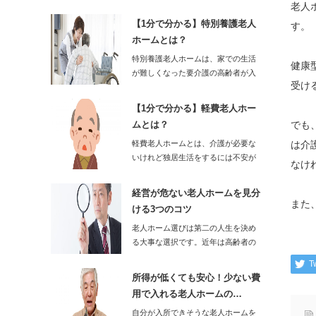
関しては補助が必…
老人
【1分で分かる】特別養護老人
す。
ホームとは？
特別養護老人ホームは、家での生活
健康
が難しくなった要介護の高齢者が入
受け
居する施設です。…
【1分で分かる】軽費老人ホー
ムとは？
でも
軽費老人ホームとは、介護が必要な
は介
いけれど独居生活をするには不安が
なけ
ある高齢者を対象…
経営が危ない老人ホームを見分
また
ける3つのコツ
老人ホーム選びは第二の人生を決め
る大事な選択です。近年は高齢者の
増加につれて…
T
所得が低くても安心！少ない費
用で入れる老人ホームの…
自分が入所できそうな老人ホームを