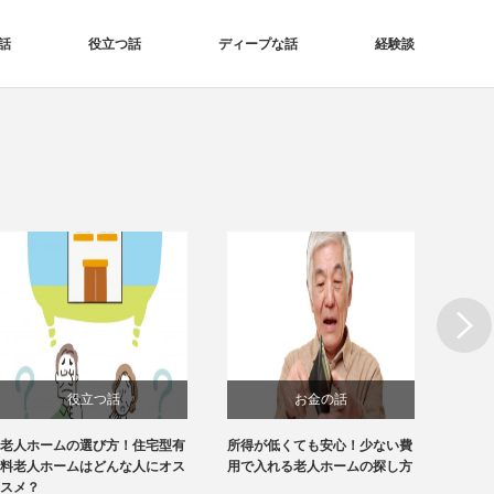
話
役立つ話
ディープな話
経験談
Next
役立つ話
お金の話
老人ホームの選び方！住宅型有
所得が低くても安心！少ない費
【1分
料老人ホームはどんな人にオス
用で入れる老人ホームの探し方
ホーム
スメ？