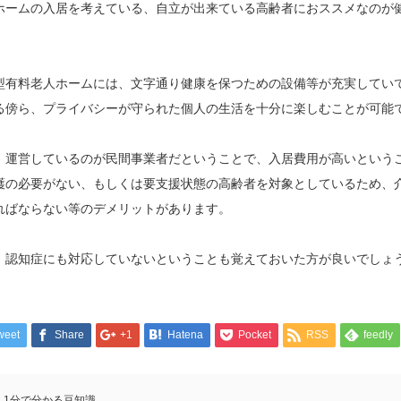
ホームの入居を考えている、自立が出来ている高齢者におススメなのが
型有料老人ホームには、文字通り健康を保つための設備等が充実してい
る傍ら、プライバシーが守られた個人の生活を十分に楽しむことが可能
、運営しているのが民間事業者だということで、入居費用が高いという
護の必要がない、もしくは要支援状態の高齢者を対象としているため、
ればならない等のデメリットがあります。
、認知症にも対応していないということも覚えておいた方が良いでしょ
weet
Share
+1
Hatena
Pocket
RSS
feedly
1分で分かる豆知識