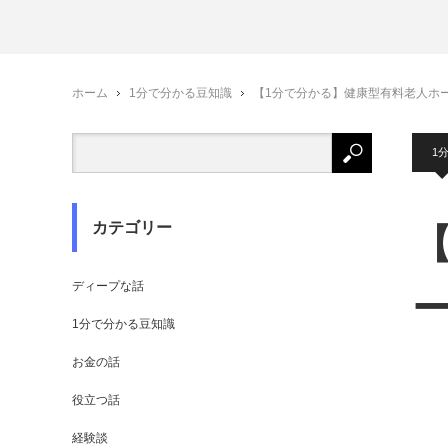
ホーム
1分で分かる豆知識
【1分で分かる】健康型有料老人ホ
1
カテゴリー
ディープな話
1分で分かる豆知識
お金の話
役立つ話
経験談