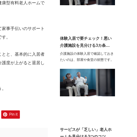
健康型有料老人ホームで
て家事手伝いのサポート
です。
体験入居で要チェック！悪い
介護施設を見分ける3カ条…
ことと、基本的に入居者
介護施設の体験入居で確認しておき
たいのは、部屋や食堂の状態です。
介護度が上がると退居し
異臭がしたり…
う。
Pin it
サービスが「乏しい」老人ホ
ームを見分ける3つのコツ…