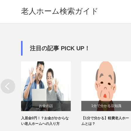
老人ホーム検索ガイド
注目の記事 PICK UP！
お金の話
1分で分かる豆知識
可能？
入居金0円！？お金がかからな
【1分で分かる】軽費老人ホー
話
い老人ホームへの入り方
ムとは？