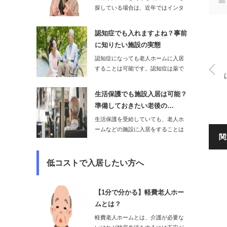
探している場合は、近年ではインタ
ーネット上にある…
認知症でも入れますよね？事前
に知りたい施設の実態
認知症になっても老人ホームに入居
することは可能です。認知症は薬で
発症を遅らせ…
生活保護でも施設入居は可能？
準備しておきたい老後の…
生活保護を受給していても、老人ホ
ームなどの施設に入居をすることは
関
可能です。た…
低コストで入居したい方へ
【1分で分かる】軽費老人ホー
ムとは？
軽費老人ホームとは、介護が必要な